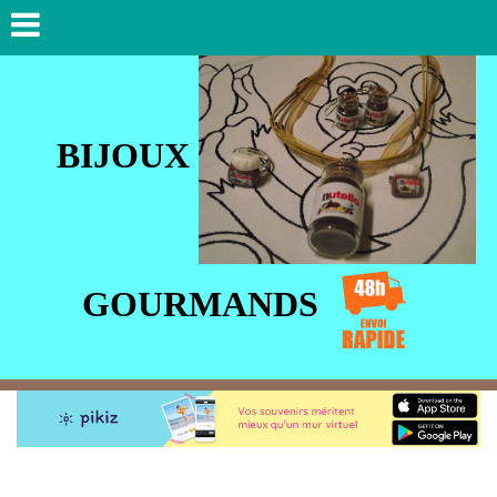
BIJO
U
X
GOURMANDS