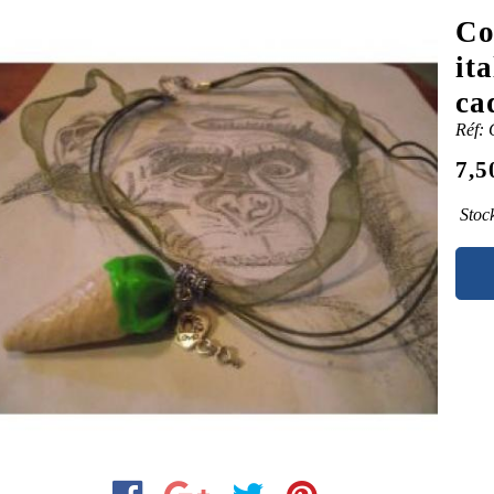
Co
it
ca
Réf: 
7,5
Stock